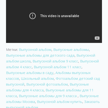
Метки:
Выпускной альбом
,
Выпускные альбомы
,
Выпускные альбомы для детского сада
,
Выпускной
альбом школа
,
Выпускной альбом 9 класс
,
Выпускной
альбом 4 класс
,
Выпускной альбом 11 класс
,
Выпускные альбомы в саду
,
Альбомы выпускных
классов
,
Школьный альбом
,
Фотоальбом детский сад
выпускной
,
Выпускной фотоальбом
,
Выпускные
альбомы для 4 класса
,
Выпускные альбомы для 11
класса
,
Выпускные альбомы для 9 класса
,
Выпускные
альбомы Москва
,
Выпускной альбом купить
,
Заказать
выпускной альбом